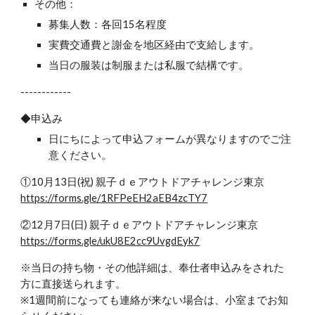
その他：
募集人数：各回15名程度
実費交通費と謝金を地区経由で支給します。
当日の服装は制服または私服で結構です。
------------
◆申込み
日にちによって申込フォームが異なりますのでご注
意ください。
①10月13日(祝) 親子ｄｅアウトドアチャレンジ東京
https://forms.gle/1RFPeEH2aEB4zcTY7
②12月7日(日) 親子ｄｅアウトドアチャレンジ東京
https://forms.gle/ukU8E2cc9UvgdEyk7
※当日の持ち物・その他詳細は、奉仕者申込みをされた
方に直接送られます。
※1週間前になっても連絡が来ない場合は、小室までお知