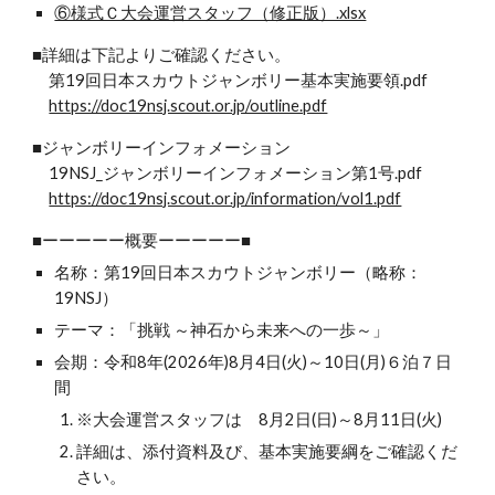
⑥様式Ｃ大会運営スタッフ（修正版）.xlsx
■詳細は下記よりご確認ください。
第19回日本スカウトジャンボリー基本実施要領.pdf
https://doc19nsj.scout.or.jp/outline.pdf
■ジャンボリーインフォメーション
19NSJ_ジャンボリーインフォメーション第1号.pdf
https://doc19nsj.scout.or.jp/information/vol1.pdf
■ーーーーー概要ーーーーー■
名称：第19回日本スカウトジャンボリー（略称：
19NSJ）
テーマ：「挑戦 ～神石から未来への一歩～」
会期：令和8年(2026年)8月4日(火)～10日(月)６泊７日
間
※大会運営スタッフは 8月2日(日)～8月11日(火)
詳細は、添付資料及び、基本実施要綱をご確認くだ
さい。