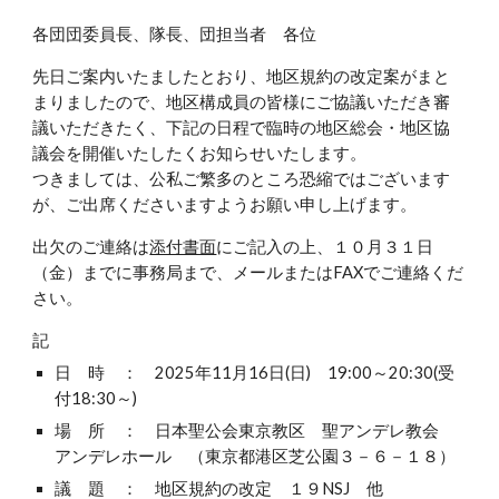
各団団委員長、隊長、団担当者 各位
先日ご案内いたましたとおり、地区規約の改定案がまと
まりましたので、地区構成員の皆様にご協議いただき審
議いただきたく、下記の日程で臨時の地区総会・地区協
議会を開催いたしたくお知らせいたします。
つきましては、公私ご繁多のところ恐縮ではございます
が、ご出席くださいますようお願い申し上げます。
出欠のご連絡は
添付書面
にご記入の上、１０月３１日
（金）までに事務局まで、メールまたはFAXでご連絡くだ
さい。
記
日 時 ： 2025年11月16日(日) 19:00～20:30(受
付18:30～)
場 所 ： 日本聖公会東京教区 聖アンデレ教会
アンデレホール （東京都港区芝公園３－６－１８）
議 題 ： 地区規約の改定 １９NSJ 他