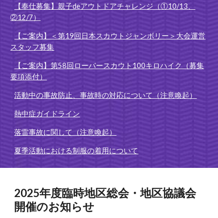
【奉仕募集】親子deアウトドアチャレンジ（①10/13、
②12/7）
【ご案内】＜第19回日本スカウトジャンボリー＞大会運営
スタッフ募集
【ご案内】第58回ローバースカウト100キロハイク（募集
要項添付）
活動中の事故防止、事故時の対応について（注意喚起）
熱中症ガイドライン
落雷事故に関して（注意喚起）
夏季活動における制服の着用について
2025年度臨時地区総会・地区協議会
開催のお知らせ