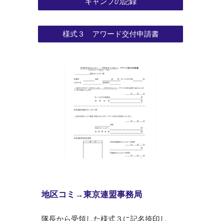
キャンプの記録
様式３ アワード交付申請書
地区コミ→東京連盟事務局
隊長から受領した様式
３
に
記名捺印し
、