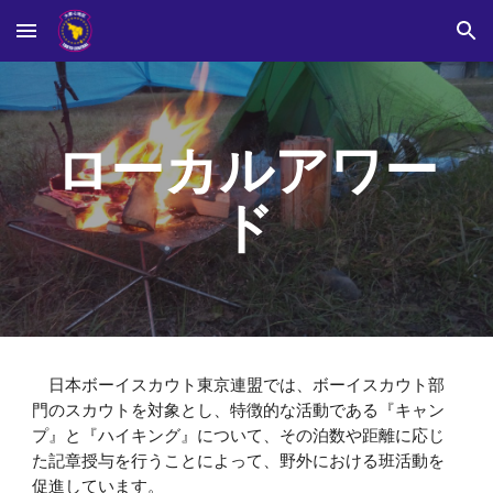
Skip to main content
Skip to navigation
ローカルアワー
ド
日本ボーイスカウト東京連盟では、ボーイスカウト部
門のスカウトを対象とし、特徴的な活動である『キャン
プ』と『ハイキング』について、その泊数や距離に応じ
た記章授与を行うことによって、野外における班活動を
促進しています。