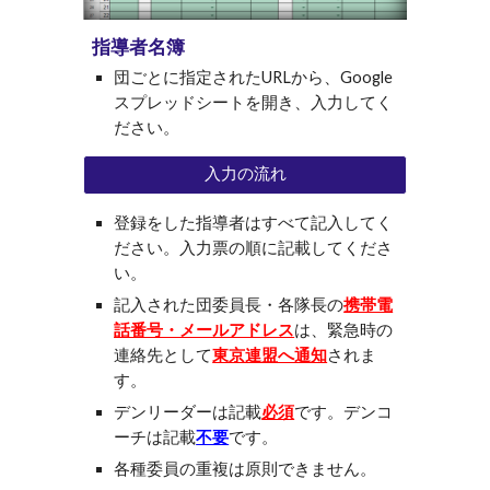
指導者名簿
団ごとに指定されたURLから、Google
スプレッドシートを開き、入力してく
ださい。
入力の流れ
登録をした指導者はすべて記入してく
ださい。入力票の順に記載してくださ
い。
記入された団委員長・各隊長の
携帯電
話番号・メールアドレス
は、緊急時の
連絡先として
東京連盟へ通知
されま
す。
デンリーダーは記載
必須
です。デンコ
ーチは記載
不要
です。
各種委員の重複は原則できません。